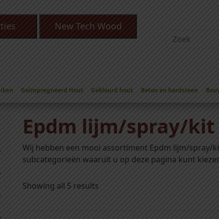
ties
New Tech Wood
Eiken
Geïmpregneerd Hout
Gekleurd hout
Beton en hardsteen
Bou
 toebehoren
/ Epdm lijm/spray/kit
Epdm lijm/spray/kit
Wij hebben een mooi assortiment Epdm lijm/spray/ki
subcategorieën waaruit u op deze pagina kunt kieze
Showing all 5 results