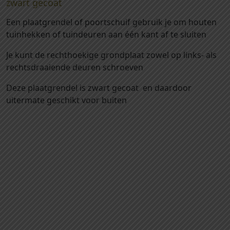
zwart gecoat
a
t
Een plaatgrendel of poortschuif gebruik je om houten
g
tuinhekken of tuindeuren aan één kant af te sluiten
r
e
Je kunt de rechthoekige grondplaat zowel op links- als
n
rechtsdraaiende deuren schroeven
d
Deze plaatgrendel is zwart gecoat en daardoor
e
uitermate geschikt voor buiten
l
(
Houthandel Tilburg Houthandel Udenhout Houthandel
p
Oisterwijk Houthandel Breda Houthandel Oosterhout
o
Houthandel Waalwijk Houthandel Drunen Houthandel
o
Den Bosch Houthandel Vught Houthandel Eindhoven
r
Houthandel Helvoirt Houthandel Esbeek Houthandel
t
Olland Houthandel Berkel Enschot Houthandel Dongen
s
Houthandel Hilvarenbeek Houthandel Haaren
c
Houthandel Loon op Zand Houthandel Kaatsheuvel
h
Houthandel Moergestel Houthandel Gilze Rijen
u