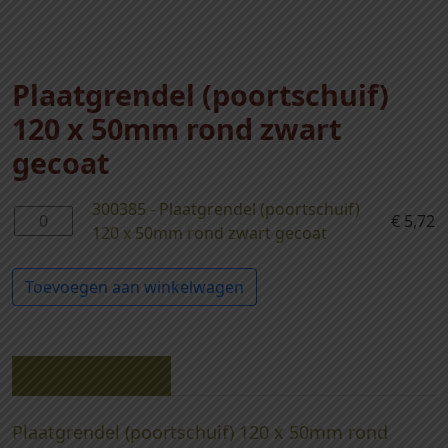
Plaatgrendel (poortschuif)
120 x 50mm rond zwart
gecoat
300385 - Plaatgrendel (poortschuif)
3
€
5,72
120 x 50mm rond zwart gecoat
0
0
Toevoegen aan winkelwagen
3
8
5
-
Beschrijving
P
l
Plaatgrendel (poortschuif) 120 x 50mm rond
a