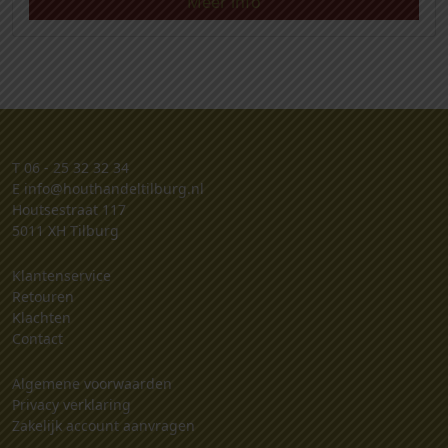
Meer info
T
06 - 25 32 32 34
E
info@houthandeltilburg.nl
Houtsestraat 117
5011 XH Tilburg
Klantenservice
Retouren
Klachten
Contact
Algemene voorwaarden
Privacy verklaring
Zakelijk account aanvragen