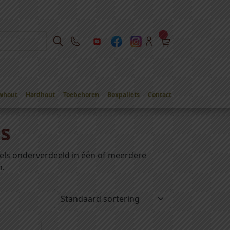
whout
Hardhout
Toebehoren
Boxpallets
Contact
s
els onderverdeeld in één of meerdere
n.