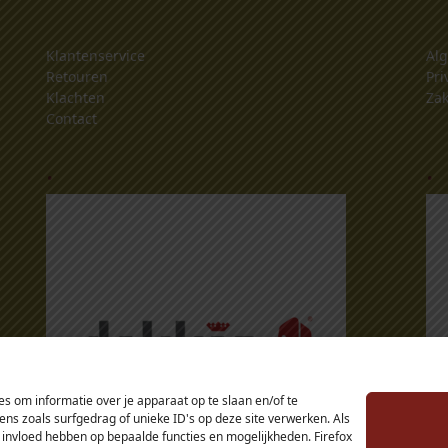
Klantenservice
Al
Retouren
Pri
Klachten
Zak
Contact
.
.
s om informatie over je apparaat op te slaan en/of te
s zoals surfgedrag of unieke ID's op deze site verwerken. Als
 invloed hebben op bepaalde functies en mogelijkheden. Firefox