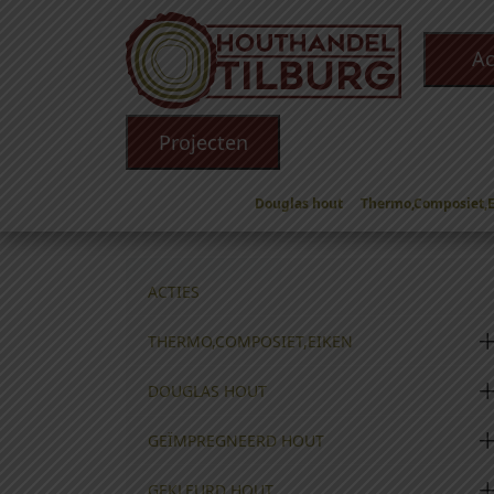
Ac
Projecten
Douglas hout
Thermo,Composiet,
Winkel
/
Toebehoren
/
Hang en sluitwerk
/ Schu
ACTIES
THERMO,COMPOSIET,EIKEN
DOUGLAS HOUT
GEÏMPREGNEERD HOUT
GEKLEURD HOUT