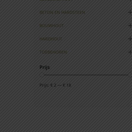
BETON EN HARDSTEEN
BOUWHOUT
HARDHOUT
TOEBEHOREN
Prijs
Prijs:
€ 2
—
€ 18