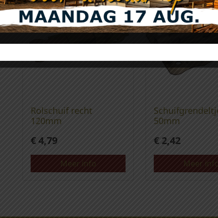
Rolschuif recht
Schuifgrendeltj
120mm
50mm
€
4,79
€
2,42
Meer info
Meer inf