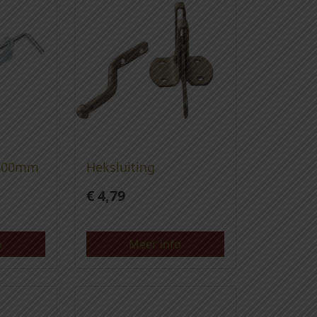
 400mm
Heksluiting
€
4,79
o
Meer info