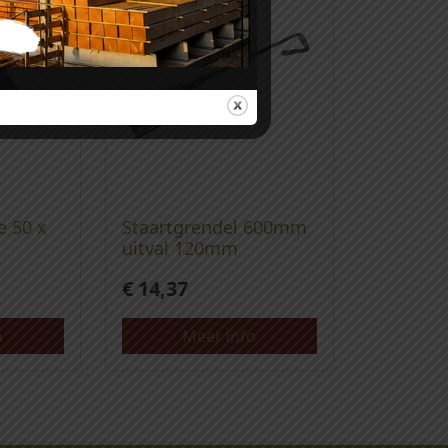
e 50 x
Staartgrendel 600mm
uitval 120mm
€
14,37
o
Meer info