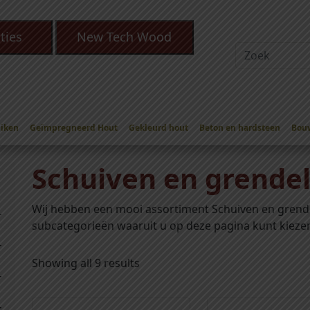
ties
New Tech Wood
Eiken
Geïmpregneerd Hout
Gekleurd hout
Beton en hardsteen
Bou
iven en grendels
Schuiven en grendel
Wij hebben een mooi assortiment Schuiven en grend
subcategorieën waaruit u op deze pagina kunt kieze
Showing all 9 results