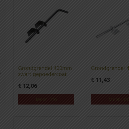
Grondgrendel 400mm
Grondgrendel
zwart gepoedercoat
€
11,43
€
12,06
Meer info
Meer inf