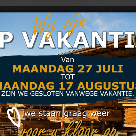
Overslaggrendel voor
Plaatgrendel
dubbele poort
(poortschuif) 1
50mm rond zwa
€
17,26
gecoat
€
5,72
Meer info
Meer inf