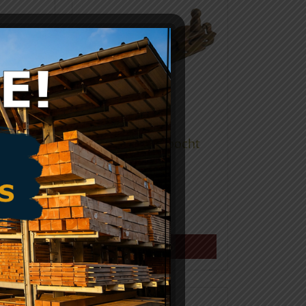
Rolschuif met bocht
20 x
120mm
rt
€
5,22
o
Meer info