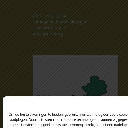
T
06 - 25 32 32 34
E
info@houthandeltilburg.nl
Houtsestraat 117
5011 XH Tilburg
.
Om de beste ervaringen te bieden, gebruiken wij technologieën zoals cookie
raadplegen. Door in te stemmen met deze technologieën kunnen wij gegeven
je geen toestemming geeft of uw toestemming intrekt, kan dit een nadelige