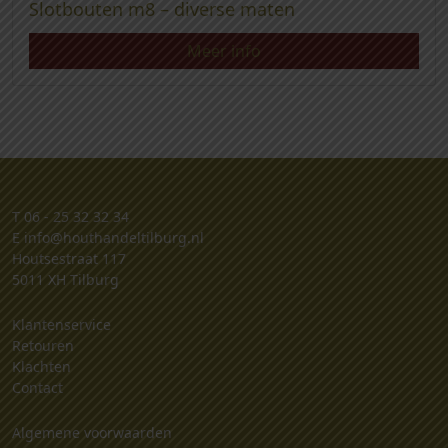
Slotbouten m8 – diverse maten
Meer info
T
06 - 25 32 32 34
E
info@houthandeltilburg.nl
Houtsestraat 117
5011 XH Tilburg
Klantenservice
Retouren
Klachten
Contact
Algemene voorwaarden