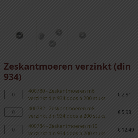
Zeskantmoeren verzinkt (din
934)
400780 - Zeskantmoeren m6
4
€
2,91
verzinkt din 934 doos a 200 stuks
0
0
400782 - Zeskantmoeren m8
4
€
5,98
7
verzinkt din 934 doos a 200 stuks
0
8
0
400784 - Zeskantmoeren m10
4
€
12,49
0
7
verzinkt din 934 doos a 200 stuks
0
-