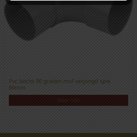
Pvc bocht 90 graden mof verjongd spie
80mm
Meer info