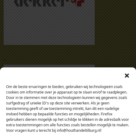
.
Om de beste ervaringen te bieden, gebruiken wij technologieën zoals
cookies om informatie over je apparaat op te slaan en/of te raadplegen.
Door in te stemmen met deze technologieën kunnen wij gegevens zoals
surfgedrag of unieke ID's op deze site verwerken. Als je geen
toestemming geeft of uw toestemming intrekt, kan dit een nadelige
invloed hebben op bepaalde functies en mogelijkheden. Firefox
gebruikers dienen mogelijk op het schildje te klikken in de adresbalk voor
extra toestemmingen om alle functies zoals bestellen mogelijk te maken.
Voor vragen kunt u terecht bij info@houthandeltilburg.nl!