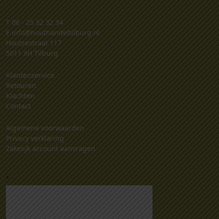
T
06 - 25 32 32 34
E
info@houthandeltilburg.nl
Houtsestraat 117
5011 XH Tilburg
Klantenservice
Retouren
Klachten
Contact
Algemene voorwaarden
Privacy verklaring
Zakelijk account aanvragen
.