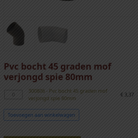
Pvc bocht 45 graden mof
verjongd spie 80mm
300806 - Pvc bocht 45 graden mof
3
€
3,37
verjongd spie 80mm
0
0
Toevoegen aan winkelwagen
8
0
6
-