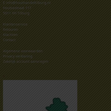
E
info@houthandeltilburg.nl
Houtsestraat 117
5011 XH Tilburg
Klantenservice
Retouren
Klachten
Contact
Algemene voorwaarden
Privacy verklaring
Zakelijk account aanvragen
.