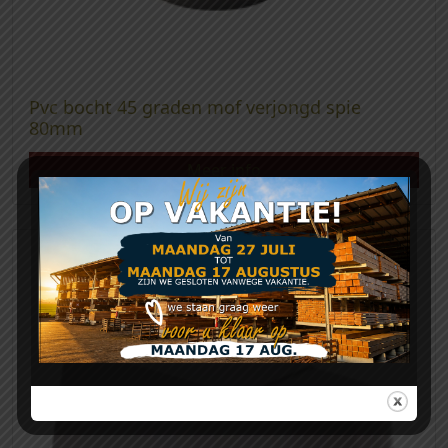
Pvc bocht 45 graden mof verjongd spie
80mm
Meer info