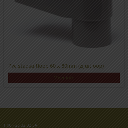
Pvc stadsuitloop 60 x 80mm (zijuitloop)
Meer info
T
06 - 25 32 32 34