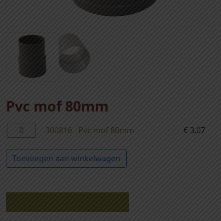
Pvc mof 80mm
3
300816 - Pvc mof 80mm
€
3,07
0
0
Toevoegen aan winkelwagen
8
1
6
-
Gerelateerde producten
P