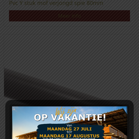
Pvc Y stuk mof verjongd spie 80mm
Meer info