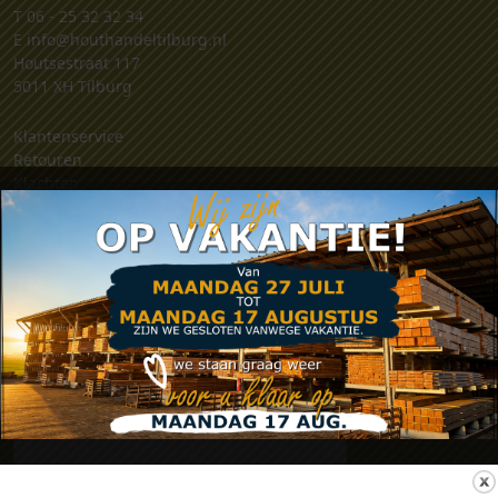
T
06 - 25 32 32 34
E
info@houthandeltilburg.nl
Houtsestraat 117
5011 XH Tilburg
Klantenservice
Retouren
Klachten
Contact
Algemene voorwaarden
Privacy verklaring
Zakelijk account aanvragen
.