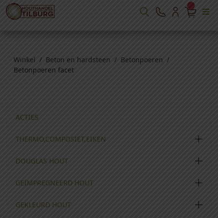
Winkel
/
Beton en hardsteen
/
Betonpoeren
/
Betonpoeren facet
ACTIES
THERMO,COMPOSIET,EIKEN
DOUGLAS HOUT
GEÏMPREGNEERD HOUT
GEKLEURD HOUT