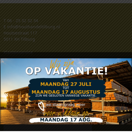
T
06 - 25 32 32 34
E
info@houthandeltilburg.nl
Houtsestraat 117
5011 XH Tilburg
Klantenservice
Retouren
Klachten
Contact
Algemene voorwaarden
Privacy verklaring
Zakelijk account aanvragen
.