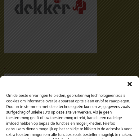
.
Om de beste ervaringen te bieden, gebruiken wij technologieën zoals
cookies om informatie over je apparaat op te slaan en/of te raadplegen.
Door in te stemmen met deze technologieën kunnen wij gegevens zoals
surfgedrag of unieke ID's op deze site verwerken. Als je geen
toestemming geeft of uw toestemming intrekt, kan dit een nadelige
invloed hebben op bepaalde functies en mogelijkheden. Firefox
gebruikers dienen mogelijk op het schildje te klikken in de adresbalk voor
extra toestemmingen om alle functies zoals bestellen mogelijk te maken.