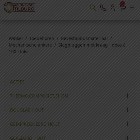
Winkel
/
Toebehoren
/
Bevestigingsmateriaal
/
Mechanische ankers
/ Slagpluggen met kraag - doos à
100 stuks
ACTIES
THERMO,COMPOSIET,EIKEN
DOUGLAS HOUT
GEÏMPREGNEERD HOUT
GEKLEURD HOUT