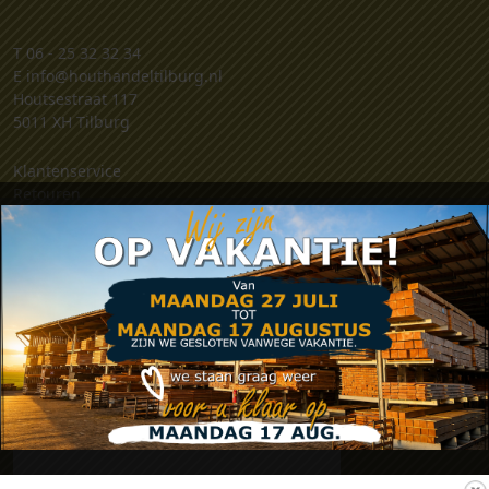
T
06 - 25 32 32 34
E
info@houthandeltilburg.nl
Houtsestraat 117
5011 XH Tilburg
Klantenservice
Retouren
Klachten
Contact
Algemene voorwaarden
Privacy verklaring
Zakelijk account aanvragen
.