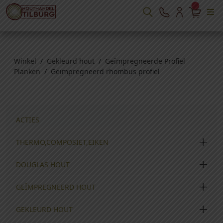
Winkel
/
Gekleurd hout
/
Geïmpregneerde Profiel
Planken
/ Geïmpregneerd rhombus profiel
ACTIES
THERMO,COMPOSIET,EIKEN
DOUGLAS HOUT
GEÏMPREGNEERD HOUT
GEKLEURD HOUT