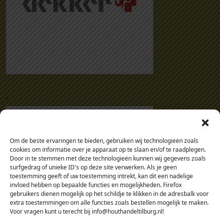
.
Om de beste ervaringen te bieden, gebruiken wij technologieën zoals
cookies om informatie over je apparaat op te slaan en/of te raadplegen.
Door in te stemmen met deze technologieën kunnen wij gegevens zoals
surfgedrag of unieke ID's op deze site verwerken. Als je geen
toestemming geeft of uw toestemming intrekt, kan dit een nadelige
invloed hebben op bepaalde functies en mogelijkheden. Firefox
gebruikers dienen mogelijk op het schildje te klikken in de adresbalk voor
extra toestemmingen om alle functies zoals bestellen mogelijk te maken.
Voor vragen kunt u terecht bij info@houthandeltilburg.nl!