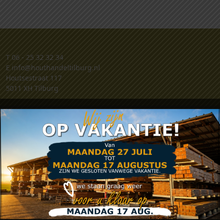
T
06 - 25 32 32 34
E
info@houthandeltilburg.nl
Houtsestraat 117
5011 XH Tilburg
Klantenservice
Retouren
Klachten
Contact
Algemene voorwaarden
Privacy verklaring
Zakelijk account aanvragen
.