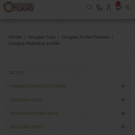
Winkel
/
Douglas hout
/
Douglas Profiel Planken
/
Douglas Rhombus profiel
ACTIES
THERMO,COMPOSIET,EIKEN
DOUGLAS HOUT
GEÏMPREGNEERD HOUT
GEKLEURD HOUT