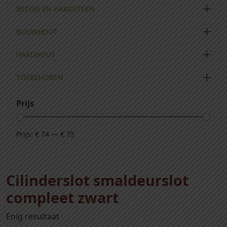
BETON EN HARDSTEEN
BOUWHOUT
HARDHOUT
TOEBEHOREN
Prijs
Prijs:
€ 74
—
€ 75
Cilinderslot smaldeurslot
compleet zwart
Enig resultaat