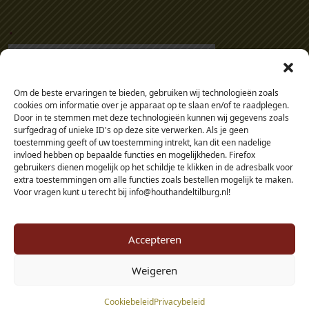
.
Om de beste ervaringen te bieden, gebruiken wij technologieën zoals
cookies om informatie over je apparaat op te slaan en/of te raadplegen.
Door in te stemmen met deze technologieën kunnen wij gegevens zoals
surfgedrag of unieke ID's op deze site verwerken. Als je geen
toestemming geeft of uw toestemming intrekt, kan dit een nadelige
invloed hebben op bepaalde functies en mogelijkheden. Firefox
gebruikers dienen mogelijk op het schildje te klikken in de adresbalk voor
extra toestemmingen om alle functies zoals bestellen mogelijk te maken.
Voor vragen kunt u terecht bij info@houthandeltilburg.nl!
Accepteren
Weigeren
© 2026 - Houthandel Tilburg - alle prijzen zijn inclusief btw, tenzij je als
Cookiebeleid
Privacybeleid
zakelijke klant in je eigen omgeving inlogt.