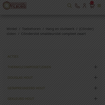
Winkel
/
Toebehoren
/
Hang en sluitwerk
/
(Cilinder)
sloten
/ Cilinderslot smaldeurslot compleet zwart
ACTIES
THERMO,COMPOSIET,EIKEN
DOUGLAS HOUT
GEÏMPREGNEERD HOUT
GEKLEURD HOUT