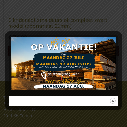
Cilinderslot smaldeurslot compleet zwart
model (doornmaat 25mm)
€
74,80
Meer info
T
06 - 25 32 32 34
E
info@houthandeltilburg.nl
Houtsestraat 117
5011 XH Tilburg