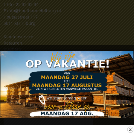
T
06 - 25 32 32 34
E
info@houthandeltilburg.nl
Houtsestraat 117
5011 XH Tilburg
Klantenservice
Retouren
Klachten
Contact
Algemene voorwaarden
Privacy verklaring
Zakelijk account aanvragen
.