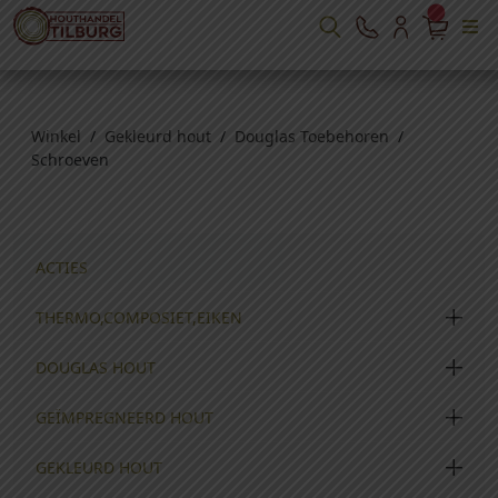
Winkel
/
Gekleurd hout
/
Douglas Toebehoren
/
Schroeven
ACTIES
THERMO,COMPOSIET,EIKEN
DOUGLAS HOUT
GEÏMPREGNEERD HOUT
GEKLEURD HOUT