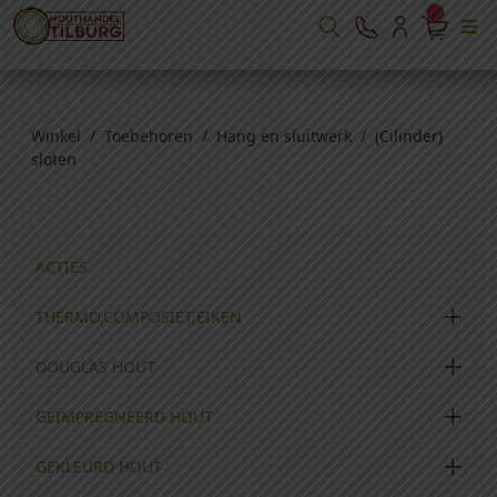
Winkel
/
Toebehoren
/
Hang en sluitwerk
/ (Cilinder)
sloten
ACTIES
THERMO,COMPOSIET,EIKEN
DOUGLAS HOUT
GEÏMPREGNEERD HOUT
GEKLEURD HOUT