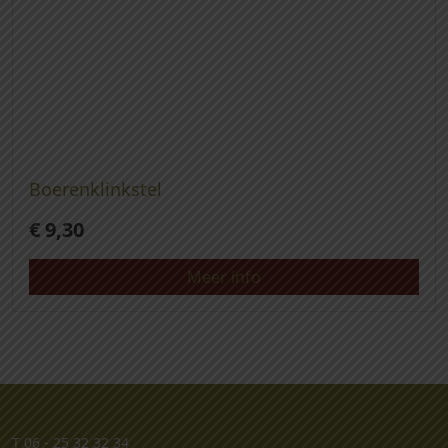
Boerenklinkstel
€
9,30
Meer info
T
06 - 25 32 32 34