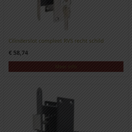
Cilinderslot compleet RVS recht schild
€
58,74
Meer info