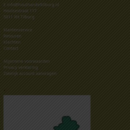
E
info@houthandeltilburg.nl
Houtsestraat 117
5011 XH Tilburg
Klantenservice
Retouren
Klachten
Contact
Algemene voorwaarden
Privacy verklaring
Zakelijk account aanvragen
.