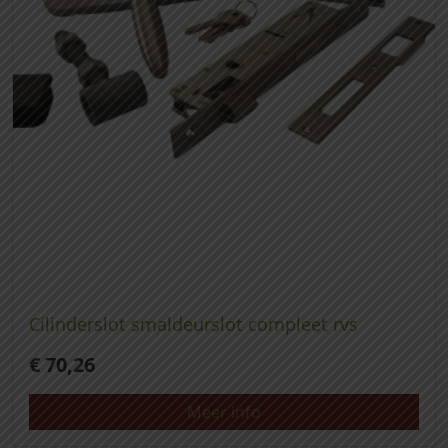
Cilinderslot smaldeurslot compleet rvs
€
70,26
Meer info