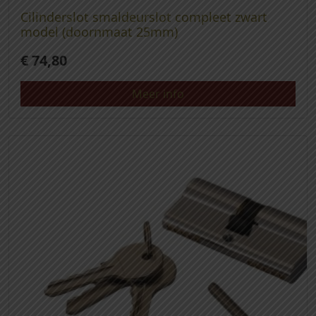
Cilinderslot smaldeurslot compleet zwart
model (doornmaat 25mm)
€
74,80
Meer info