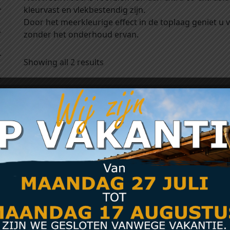
kleurvast en vlekbestendig zijn.
Door het meerkleurige effect in de toplaag geniet u v
zonder het onderhoud ervan.
Showing all 2 results
NewTechWood Red
NewTechWood 
Cedar composiet
Cedar composi