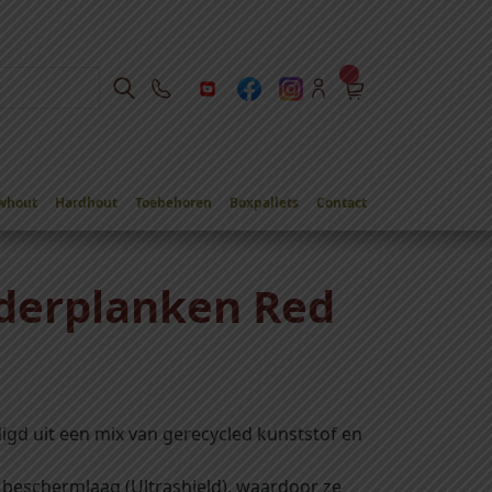
whout
Hardhout
Toebehoren
Boxpallets
Contact
n Red Cedar
erplanken Red
gd uit een mix van gerecycled kunststof en
 beschermlaag (Ultrashield), waardoor ze