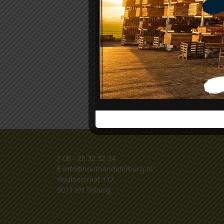
T
06 - 25 32 32 34
E
info@houthandeltilburg.nl
Houtsestraat 117
5011 XH Tilburg
.