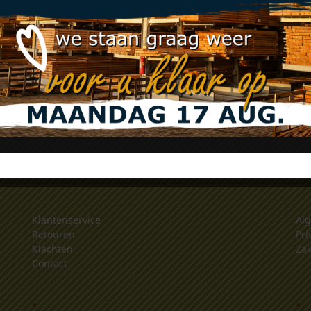
vlonderplanken
vlonderplanke
houtstructuur/glad 23
houtstructuur/
x 138mm
x 210mm
€
38,33
€
59,80
From:
From:
Meer info
Meer inf
Klantenservice
Al
Retouren
Pri
Klachten
Zak
Contact
.
.