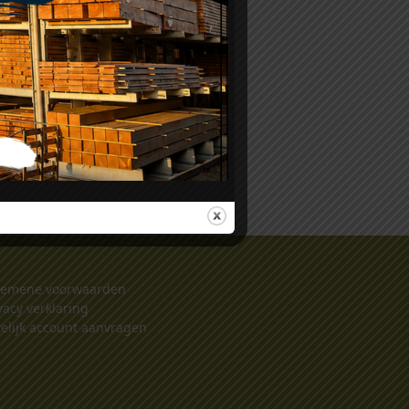
n
glad 23
o
gemene voorwaarden
vacy verklaring
elijk account aanvragen