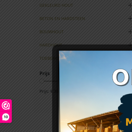
GEKLEURD HOUT
BETON EN HARDSTEEN
BOUWHOUT
HARDHOUT
TOEBEHOREN
Prijs
Prijs:
€ 36
—
€ 75
10