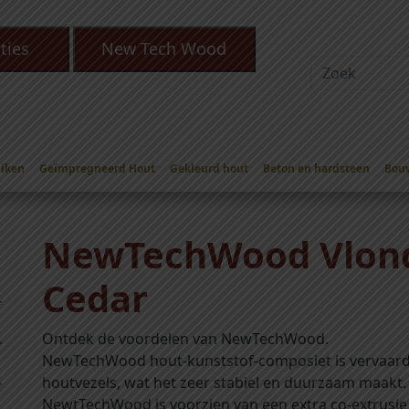
ties
New Tech Wood
Eiken
Geïmpregneerd Hout
Gekleurd hout
Beton en hardsteen
Bou
Vlonderplanken/Dekdelen
/
NewTechWood Vlonderplanken/Dekdele
NewTechWood Vlond
Cedar
Ontdek de voordelen van NewTechWood.
NewTechWood hout-kunststof-composiet is vervaardi
houtvezels, wat het zeer stabiel en duurzaam maakt.
NewtTechWood is voorzien van een extra co-extrusie