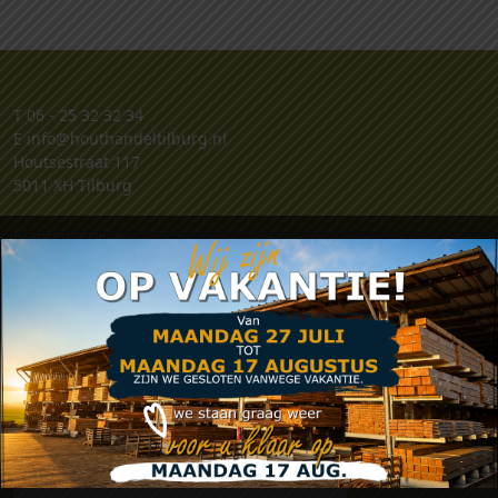
T
06 - 25 32 32 34
E
info@houthandeltilburg.nl
Houtsestraat 117
5011 XH Tilburg
Klantenservice
Retouren
Klachten
Contact
Algemene voorwaarden
Privacy verklaring
Zakelijk account aanvragen
.