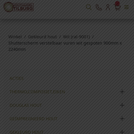
Winkel
/
Gekleurd hout
/
Wit (ral-9001)
/
Shutterscherm verstelbaar vuren wit gespoten 900mm x
2240mm
ACTIES
THERMO,COMPOSIET,EIKEN
DOUGLAS HOUT
GEÏMPREGNEERD HOUT
GEKLEURD HOUT