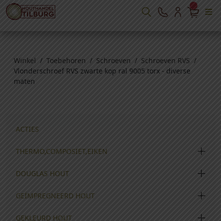
Winkel
/
Toebehoren
/
Schroeven
/
Schroeven RVS
/
Vlonderschroef RVS zwarte kop ral 9005 torx - diverse
maten
ACTIES
THERMO,COMPOSIET,EIKEN
DOUGLAS HOUT
GEÏMPREGNEERD HOUT
GEKLEURD HOUT