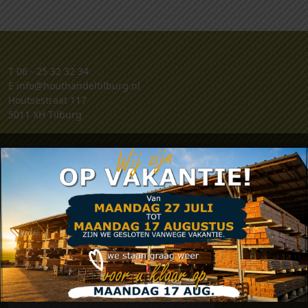
T
06 - 25 32 32 34
E
info@houthandeltilburg.nl
Houtsestraat 117
5011 XH Tilburg
Klantenservice
Retouren
Klachten
Contact
Algemene voorwaarden
Privacy verklaring
Zakelijk account aanvragen
.