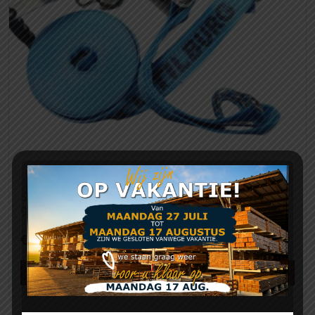
Spanband Houthandel Tilburg 50 mm breed
9000mm lang 4000kg
€
19,06
Meer info