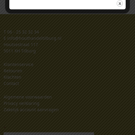
T
06 - 25 32 32 34
E
info@houthandeltilburg.nl
Houtsestraat 117
5011 XH Tilburg
Klantenservice
Retouren
Klachten
Contact
Algemene voorwaarden
Privacy verklaring
Zakelijk account aanvragen
.