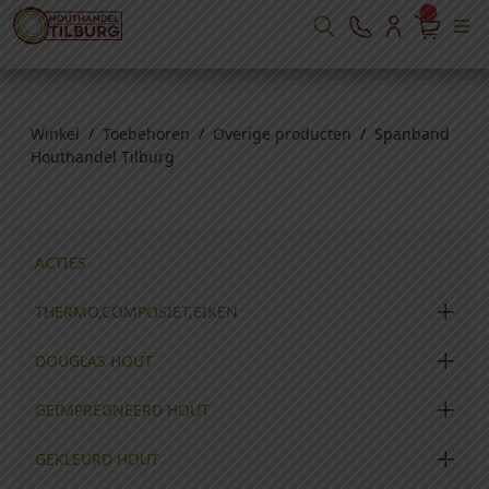
Winkel
/
Toebehoren
/
Overige producten
/ Spanband
Houthandel Tilburg
ACTIES
THERMO,COMPOSIET,EIKEN
DOUGLAS HOUT
GEÏMPREGNEERD HOUT
GEKLEURD HOUT